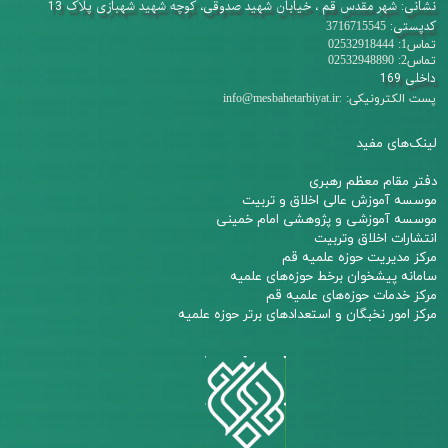
نشانی: شهر مقدس قم ، خیابان شهید صدوقی، کوچه شهید شهبازی پلاک 13
کدپستی:
3716715545
تماس1: 02532918444
تماس2: 02532948890
داخلی 169
:
پست الکترونیکی:
info@mesbahetarbiyat.ir
لینک‌های مفید
دفتر مقام معظم رهبری
م
وسسه آموزش عالی اخلاق و تربیت
مو
سسه آموزشی و پژوهشی امام خمینی
انتشارات اخلاق وتربیت
مرکز مدیریت حوزه علمیه قم
سامانه پیشخوان برخط حوزه‌های علمیه
مرکز خدمات حوزه‌های علمیه قم​​​​​​​
مرکز امور نخبگان و استعدادهای برتر حوزه علمیه