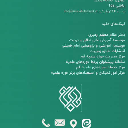
تماس2: 02532948890
داخلی 169
:
پست الکترونیکی:
info@mesbahetarbiyat.ir
لینک‌های مفید
دفتر مقام معظم رهبری
م
وسسه آموزش عالی اخلاق و تربیت
مو
سسه آموزشی و پژوهشی امام خمینی
انتشارات اخلاق وتربیت
مرکز مدیریت حوزه علمیه قم
سامانه پیشخوان برخط حوزه‌های علمیه
مرکز خدمات حوزه‌های علمیه قم​​​​​​​
مرکز امور نخبگان و استعدادهای برتر حوزه علمیه