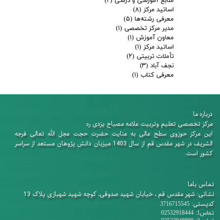
منابع آموزشی و درسی
(۲)
اساتید مرکز
(۸)
معرفی رشته‌ها
(۵)
مدیر مرکز تخصصی
(۱)
معاون آموزش
(۱)
اساتید مرکز
(۱)
تأملات تربیتی
(۲)
نجف آباد
(۳)
معرفی کتاب
(۱)
درباره ما
​​​​​​​مرکز تخصصی تعلیم وتربیت علامه مصباح یزدی ره
این مرکز حوزوی سطح عالی به عنایت حضرت حجت عجل الله تعالی فرجه
الشریف در شهر مقدس قم از سال 1403 میزبان دانش پژوهان​​​​​​​ مستعد از سراسر
کشور است.
تماس باما
نشانی: شهر مقدس قم ، خیابان شهید صدوقی، کوچه شهید شهبازی پلاک 13
کدپستی:
3716715545
تماس1: 02532918444