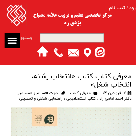
رود
/
ثبت نام
حساب کاربری من
مرکز تخصصی تعلیم و تربیت​​​​​​​ علامه مصباح
یزدی ره
تغییر گذر واژه
جستجو
سفارشات
خروج از حساب کاربری
معرفی کتاب کتاب «انتخاب رشته،
انتخاب شغل»
۱۷ فروردین ۰۴
معرفی کتاب
حجت الاسلام و المسلمین
دکتر احمد امامی راد
،
کتاب استعدادیابی
،
راهنمایی شغلی و تحصیلی