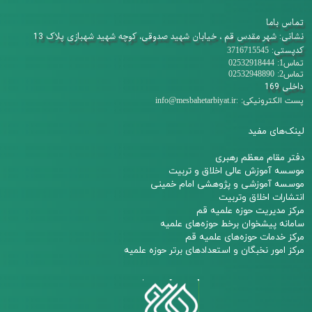
تماس باما
نشانی: شهر مقدس قم ، خیابان شهید صدوقی، کوچه شهید شهبازی پلاک 13
کدپستی:
3716715545
تماس1: 02532918444
تماس2: 02532948890
داخلی 169
:
پست الکترونیکی:
info@mesbahetarbiyat.ir
لینک‌های مفید
دفتر مقام معظم رهبری
م
وسسه آموزش عالی اخلاق و تربیت
مو
سسه آموزشی و پژوهشی امام خمینی
انتشارات اخلاق وتربیت
مرکز مدیریت حوزه علمیه قم
سامانه پیشخوان برخط حوزه‌های علمیه
مرکز خدمات حوزه‌های علمیه قم​​​​​​​
مرکز امور نخبگان و استعدادهای برتر حوزه علمیه