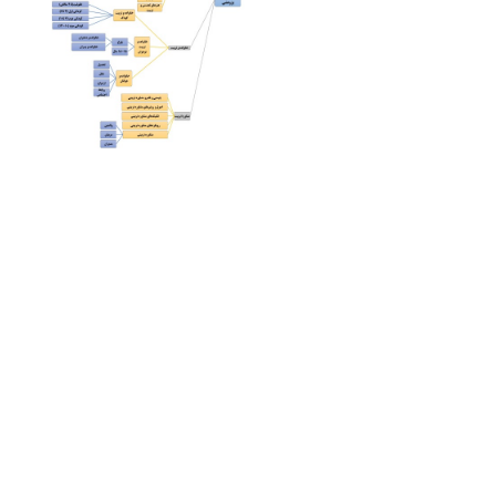
لینک‌های مفید
دس قم ، خیابان شهید صدوقی،
دفتر مقام معظم رهبری
زی پلاک 13
م
وسسه آموزش عالی اخلاق و تربیت
37167
مو
سسه آموزشی و پژوهشی امام خمینی
انتشارات اخلاق وتربیت
مرکز مدیریت حوزه علمیه قم