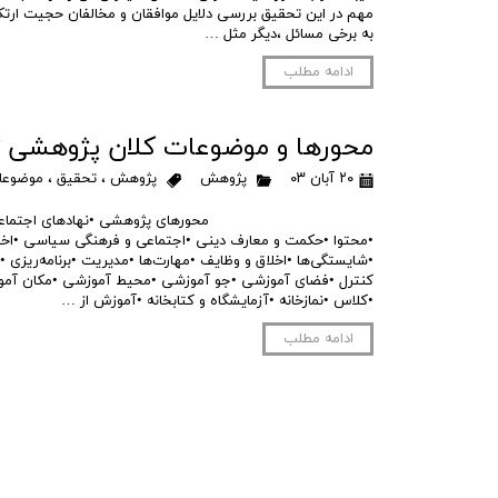
مهم در این تحقیق بررسی دلایل موافقان و مخالفان حجیت ارتکا
به برخی مسائل ،دیگر مثل …
ادامه مطلب
محور‌ها و موضوعات کلان پژوهشی ت
۲۰ آبان ۰۳
پژوهش
پژوهش
،
تحقیق
،
موضوعا
محورهای پژوهشی •نهادهای اجتماعی و تربی
•محتوا •حکمت و معارف دینی •اجتماعی و فرهنگی سیاسی •اخل
•شایستگی‌ها •اخلاق و وظایف •مهارت‌ها •مدیریت •برنامه‌ریزی 
کنترل •فضای آموزشی •جو آموزشی •محیط آموزشی •مکان آمو
•کلاس •نمازخانه •آزمایشگاه و کتابخانه •آموزش از …
ادامه مطلب