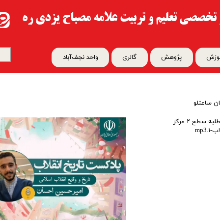
تخصصی تعلیم و تربیت​​​​​​​ علامه مصباح یزدی ره
وزش
پژوهش
گالری
واحد نجف‌آباد
ن ساعتلو
بیان وقایع انقلاب اسلامی از زبان امیرحسین احسان ساعتلو طلبه سطح ۲ مرکز
mp3