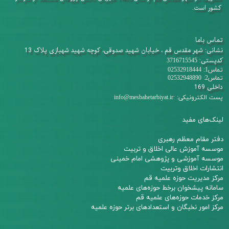
کشور است.
تماس باما
نشانی: شهر مقدس قم ، خیابان شهید صدوقی، کوچه شهید شهبازی پلاک 13
کدپستی:
3716715545
تماس1: 02532918444
تماس2: 02532948890
داخلی 169
:
پست الکترونیکی:
info@mesbahetarbiyat.ir
لینک‌های مفید
دفتر مقام معظم رهبری
م
وسسه آموزش عالی اخلاق و تربیت
مو
سسه آموزشی و پژوهشی امام خمینی
انتشارات اخلاق وتربیت
مرکز مدیریت حوزه علمیه قم
سامانه پیشخوان برخط حوزه‌های علمیه
مرکز خدمات حوزه‌های علمیه قم​​​​​​​
مرکز امور نخبگان و استعدادهای برتر حوزه علمیه