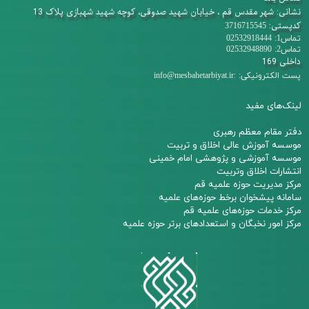
نشانی: شهر مقدس قم ، خیابان شهید صدوقی، کوچه شهید شهبازی پلاک 13
کدپستی:
3716715545
تماس1: 02532918444
تماس2: 02532948890
داخلی 169
:
پست الکترونیکی:
info@mesbahetarbiyat.ir
لینک‌های مفید
دفتر مقام معظم رهبری
م
وسسه آموزش عالی اخلاق و تربیت
مو
سسه آموزشی و پژوهشی امام خمینی
انتشارات اخلاق وتربیت
مرکز مدیریت حوزه علمیه قم
سامانه پیشخوان برخط حوزه‌های علمیه
مرکز خدمات حوزه‌های علمیه قم​​​​​​​
مرکز امور نخبگان و استعدادهای برتر حوزه علمیه