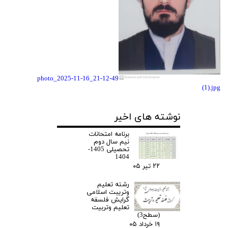
photo_2025-11-16_21-12-49
(1).jpg
نوشته های اخیر
برنامه امتحانات
نیم سال دوم
تحصیلی 1405-
1404
۲۲ تیر ۰۵
رشته تعلیم
وتریبت اسلامی
گرایش فلسفه
تعلیم وتربیت
(سطح3)
۱۹ خرداد ۰۵