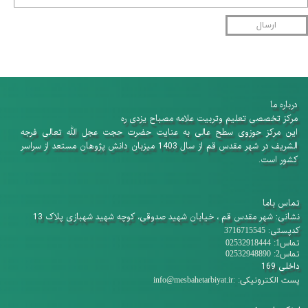
ارسال
درباره ما
​​​​​​​مرکز تخصصی تعلیم وتربیت علامه مصباح یزدی ره
این مرکز حوزوی سطح عالی به عنایت حضرت حجت عجل الله تعالی فرجه
الشریف در شهر مقدس قم از سال 1403 میزبان دانش پژوهان​​​​​​​ مستعد از سراسر
کشور است.
تماس باما
نشانی: شهر مقدس قم ، خیابان شهید صدوقی، کوچه شهید شهبازی پلاک 13
کدپستی:
3716715545
تماس1: 02532918444
تماس2: 02532948890
داخلی 169
:
پست الکترونیکی:
info@mesbahetarbiyat.ir