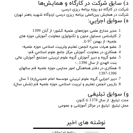
د) سابق شرکت در کارگاه و همایش‌ها
شرکت در کارگاه دو روزه برنامه ریزی درسی
شرکت در همایش بین‌الملی برنامه ریزی درسی اردوگاه شهید باهنر تهران
ه) سوابق اجرايي:
مدیر مدارج علمی حوزه‌های علمیه کشور؛ از آبان 1399
کارشناس مسئول متون و تکنولوژی معاونت آموزش حوزه های
علمیه؛ از بهمن 97 تا..
عضو هیات مدیره انجمن تعلیم وتربیت اسلامی حوزه علمیه؛
همکاري در معاونت آموزش مرکز جامع علوم اسلامي قم؛
عضو گروه و دبیر آموزش گروه علوم تربیتی مجتمع آموزش عالی
بنت الهدی از سال 1396...؛
همکاری در دفتر هماهنگی امور مدارس حوزه علمیه قم سالهای
1396-1397
دبير اجرايي گروه علوم تربيتي موسسه امام خميني(ره) 5 سال.
بازرس انجمن تعليم و تربيت اسلامی حوزه علميه قم (شش سال)
.
و) سوابق تبلیغی
مدت تبلیغ: از سال 1378 تا کنون
محل تبلیغ: تبلیغ در مراکز آموزشی و عمومی
نوشته های اخیر
برنامه امتحانات