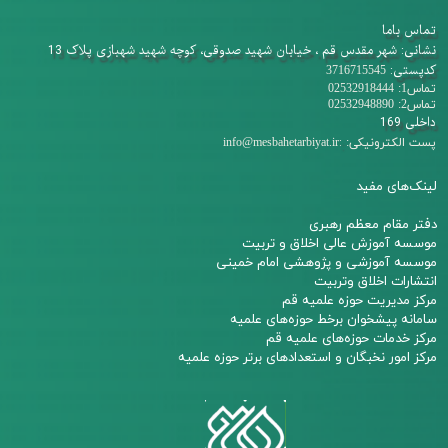
تماس باما
نشانی: شهر مقدس قم ، خیابان شهید صدوقی، کوچه شهید شهبازی پلاک 13
کدپستی:
3716715545
تماس1: 02532918444
تماس2: 02532948890
داخلی 169
:
پست الکترونیکی:
info@mesbahetarbiyat.ir
لینک‌های مفید
دفتر مقام معظم رهبری
م
وسسه آموزش عالی اخلاق و تربیت
مو
سسه آموزشی و پژوهشی امام خمینی
انتشارات اخلاق وتربیت
مرکز مدیریت حوزه علمیه قم
سامانه پیشخوان برخط حوزه‌های علمیه
مرکز خدمات حوزه‌های علمیه قم​​​​​​​
مرکز امور نخبگان و استعدادهای برتر حوزه علمیه