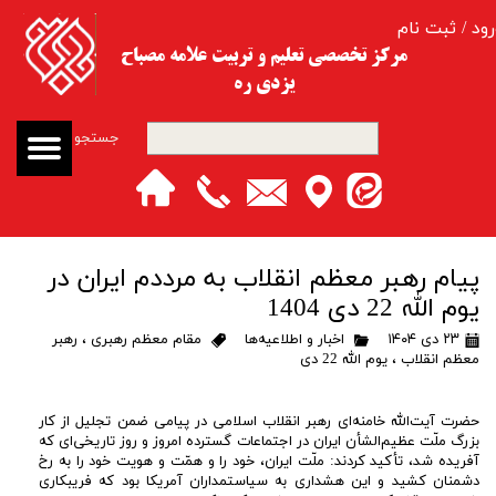
رود
/
ثبت نام
حساب کاربری من
مرکز تخصصی تعلیم و تربیت​​​​​​​ علامه مصباح
یزدی ره
تغییر گذر واژه
جستجو
سفارشات
خروج از حساب کاربری
پیام رهبر معظم انقلاب به مرددم ایران در
یوم الله 22 دی 1404
۲۳ دی ۱۴۰۴
اخبار و اطلاعیه‌ها
مقام معظم رهبری
،
رهبر
معظم انقلاب
،
یوم الله 22 دی
حضرت آیت‌الله خامنه‌ای رهبر انقلاب اسلامی در پیامی ضمن تجلیل از کار
بزرگ ملّت عظیم‌الشأن ایران در اجتماعات گسترده امروز و روز تاریخی‌ای که
آفریده شد، تأکید کردند: ملّت ایران، خود را و همّت و هویت خود را به رخ
دشمنان کشید و این هشداری به سیاستمداران آمریکا بود که فریبکاری