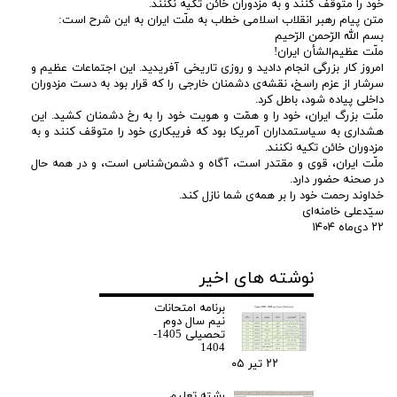
خود را متوقف کنند و به مزدوران خائن تکیه نکنند.
متن پیام رهبر انقلاب اسلامی خطاب به ملّت ایران به این شرح‌ است:
بسم الله الرّحمن الرّحیم
ملّت عظیم‌الشأن ایران!
امروز کار بزرگی انجام دادید و روزی تاریخی آفریدید. این اجتماعات عظیم و
سرشار از عزم راسخ، نقشه‌ی دشمنان خارجی را که قرار بود به دست مزدوران
داخلی پیاده شود، باطل کرد.
ملّت بزرگ ایران، خود را و همّت و هویت خود را به رخ دشمنان کشید. این
هشداری به سیاستمداران آمریکا بود که فریبکاری خود را متوقف کنند و به
مزدوران خائن تکیه نکنند.
ملّت ایران، قوی و مقتدر است، آگاه و دشمن‌شناس است، و در همه حال
در صحنه حضور دارد.
خداوند رحمت خود را بر همه‌ی شما نازل کند.
سیّدعلی خامنه‌ای
۲۲ دی‌ماه ۱۴۰۴
نوشته های اخیر
برنامه امتحانات
نیم سال دوم
تحصیلی 1405-
1404
۲۲ تیر ۰۵
رشته تعلیم