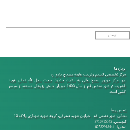
ارسال
درباره ما
​​​​​​​مرکز تخصصی تعلیم وتربیت علامه مصباح یزدی ره
این مرکز حوزوی سطح عالی به عنایت حضرت حجت عجل الله تعالی فرجه
الشریف در شهر مقدس قم از سال 1403 میزبان دانش پژوهان​​​​​​​ مستعد از سراسر
کشور است.
تماس باما
نشانی: شهر مقدس قم ، خیابان شهید صدوقی، کوچه شهید شهبازی پلاک 13
کدپستی:
3716715545
تماس1: 02532918444