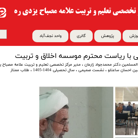
تخصصی تعلیم و تربیت​​​​​​​ علامه مصباح یزدی ره
وزش
پژوهش
گالری
واحد نجف‌آباد
با ریاست محترم موسسه اخلاق و تربیت
لمسلمین دکتر محمدجواد زارعان
،
مدیر مرکز تخصصی تعلیم و تربیت علامه مصباح یز
ین احسان ساعتلو
،
نشست صمیمی
،
سال تحصیلی 1404-1405
،
طلاب ممتاز