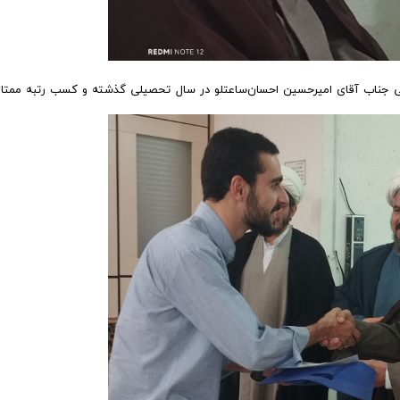
امی جناب آقای امیرحسین احسان‌ساعتلو در سال تحصیلی گذشته و کسب رتبه ممتاز