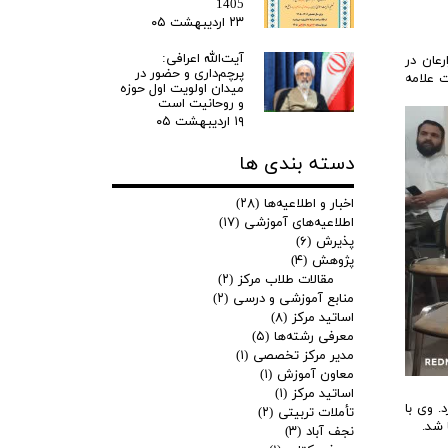
1405
۲۳ اردیبهشت ۰۵
آیت‌الله اعرافی:
عان در
پرچم‌داری و حضور در
بیت علامه
میدان‌ اولویت اول حوزه
و روحانیت است
۱۹ اردیبهشت ۰۵
دسته بندی ها
اخبار و اطلاعیه‌ها
(۲۸)
اطلاعیه‌های آموزشی
(۱۷)
پذیرش
(۶)
پژوهش
(۴)
مقالات طلاب مرکز
(۲)
منابع آموزشی و درسی
(۲)
اساتید مرکز
(۸)
معرفی رشته‌ها
(۵)
مدیر مرکز تخصصی
(۱)
معاون آموزش
(۱)
اساتید مرکز
(۱)
. وی با
تأملات تربیتی
(۲)
 شد.
نجف آباد
(۳)