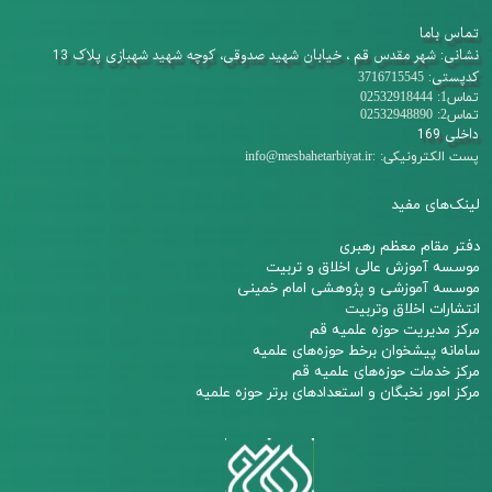
تماس باما
نشانی: شهر مقدس قم ، خیابان شهید صدوقی، کوچه شهید شهبازی پلاک 13
کدپستی:
3716715545
تماس1: 02532918444
تماس2: 02532948890
داخلی 169
:
پست الکترونیکی:
info@mesbahetarbiyat.ir
لینک‌های مفید
دفتر مقام معظم رهبری
م
وسسه آموزش عالی اخلاق و تربیت
مو
سسه آموزشی و پژوهشی امام خمینی
انتشارات اخلاق وتربیت
مرکز مدیریت حوزه علمیه قم
سامانه پیشخوان برخط حوزه‌های علمیه
مرکز خدمات حوزه‌های علمیه قم​​​​​​​
مرکز امور نخبگان و استعدادهای برتر حوزه علمیه