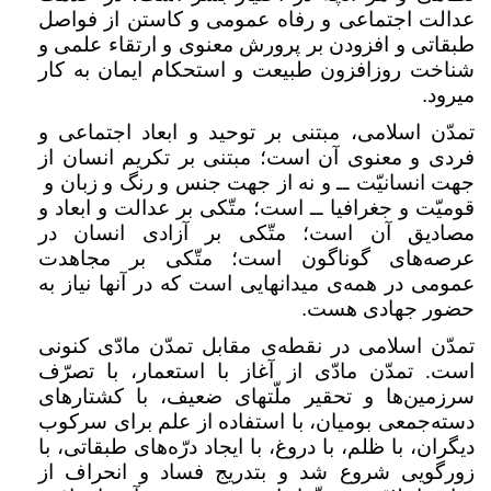
عدالت اجتماعی و رفاه عمومی و کاستن از فواصل
طبقاتی و افزودن بر پرورش معنوی و ارتقاء علمی و
شناخت روزافزون طبیعت و استحکام ایمان به کار
میرود
.
تمدّن اسلامی، مبتنی بر توحید و ابعاد اجتماعی و
فردی و معنوی آن است؛ مبتنی بر تکریم انسان از
جهت انسانیّت ــ و نه از جهت جنس و رنگ و زبان و
قومیّت و جغرافیا ــ است؛ متّکی بر عدالت و ابعاد و
مصادیق آن است؛ متّکی بر آزادی انسان در
عرصه‌های گوناگون است؛ متّکی بر مجاهدت
عمومی در همه‌ی میدانهایی است که در آنها نیاز به
حضور جهادی هست
.
تمدّن اسلامی در نقطه‌ی مقابل تمدّن مادّی کنونی
است. تمدّن مادّی از آغاز با استعمار، با تصرّف
سرزمین‌ها و تحقیر ملّتهای ضعیف، با کشتارهای
دسته‌جمعی بومیان، با استفاده از علم برای سرکوب
دیگران، با ظلم، با دروغ، با ایجاد درّه‌های طبقاتی، با
زورگویی شروع شد و بتدریج فساد و انحراف از