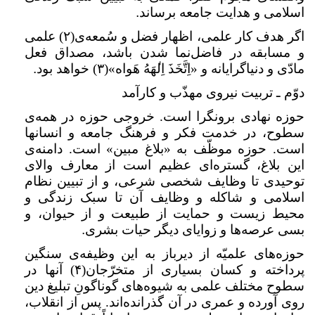
اسلامی و هدایت جامعه برساند
.
اگر هدف کار علمی، اظهار فضل و سُمعه‌ی(
۲)
علمی
و مسابقه در فاضل‌نما شدن باشد، مصداق فعل
مادّی و دنیاگرایانه و «اِتَّخَذَ اِل
هَهُ هَواه»(
۳)
خواهد بود
.
دوّم ـ تربیت نیروی مهذّب و کارآمد
حوزه نهادی برونگرا است. خروجی حوزه در همه‌ی
سطوح، در خدمت فکر و فرهنگ جامعه و انسانها
است. حوزه موظّف به «بلاغ مبین» است. دامنه‌ی
این بلاغ، گستره‌ای عظیم است از معارف والای
توحیدی تا وظایف شخصی شرعی، و از تبیین نظام
اسلامی و شاکله و وظایف آن تا سبک زندگی و
محیط زیست و حمایت از طبیعت و از حیوان، و
بسی عرصه‌ها و زوایای دیگر حیات بشری
.
حوزه‌های علمیّه از دیرباز به این وظیفه‌ی سنگین
پرداخته و کسان بسیاری از متخرّجان(
۴)
آنها در
سطوح مختلف علمی به شیوه‌های گوناگونِ تبلیغ دین
روی آورده و عمری در آن گذرانده‌اند. پس از انقلاب،