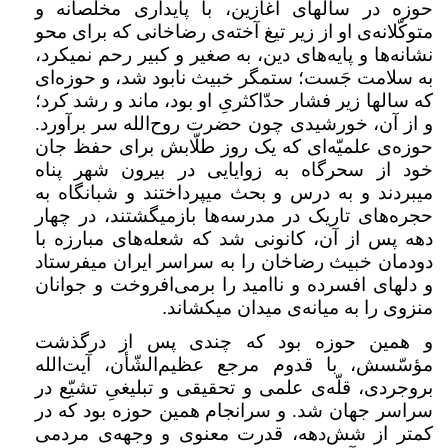
حوزه در سالهای آغازین، با پایداری مخلصانه و
متوکّلانه‌ی او از زیر تیغ آخته‌ی رضاخانی که برای محو
نشانه‌ها و پایه‌های دین، به صغیر و کبیر رحم نمیکرد،
به سلامت جَست؛ ستمگر خبیث نابود شد، و حوزه‌ای
که سالها زیر فشار حدّاکثریِ او بود، ماند و رشد کرد؛
و از آن، خورشیدی چون حضرت روح‌الله سر برآورد.
حوزه‌ی علمیّه‌ای که یک روز طلّابش برای حفظ جان
خود از سحرگاه به زوایایی در بیرون شهر پناه
میبردند و به درس و بحث میپرداختند و شبانگاه به
حجره‌های تاریک در مدرسه‌ها بازمیگشتند، در چهار
دهه پس از آن، کانونی شد که شعله‌های مبارزه با
دودمان خبیث رضاخان را به سراسر ایران میفرستاد
و دلهای افسرده و ناامید را برمی‌افروخت و جوانان
منزوی را به میانه‌ی میدان میکشاند
.
و همین حوزه بود که چندی پس از درگذشت
مؤسّسش، با قدوم مرجع عظیم‌الشّأن، آیت‌الله
بروجردی، قلّه‌ی علمی و تحقیقی و تبلیغیِ تشیّع در
سراسر جهان شد. و سرانجام همین حوزه بود که در
کمتر از شش‌دهه، قدرت معنوی و وجهه‌ی مردمی