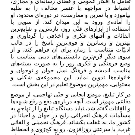
تعامل با افکار عمومی و فضای رسانه‌ای و مجازی،
انضباط در مواجهه با عنصر مخالف را به طلبه
بیاموزد و با تمرین و ممارست، در دوره‌ای محدود، او
را آماده‌ی ورود به این میدان کند. از سویی با
استفاده از ابزارهای فنّی روز، تازه‌ترین و شایع‌ترین
القائات و آفتهای فکری و اخلاقی را گردآوری و
بهترین و رساترین و قوی‌ترین پاسخ را در قالب
ادبیّات متناسب با زمان برای آن فراهم کند، و از
سوی دیگر لازم‌ترین دانستنی‌های دینی متناسب با
وضع فرهنگی و فکری روز را به صورت بسته‌های
مناسب اندیشه و فرهنگ نسل جوان و نوجوان و
خانواده‌ها تدوین نماید. این مجموعه‌ی شکلی و
محتوایی، مهم‌ترین موضوع تعلیم در این بخش است
.
در کار تبلیغ، موضع ایجابی و حتّی تهاجمی، از موضع
دفاعی مهم‌تر است. آنچه درباره‌ی دفع و رفع شبهه‌ها
و القائات گفته شد، نباید دستگاه تبلیغ را از تهاجم به
مسلّمات فرهنگ انحرافی رایج در جهان و احیاناً در
کشور ما، به غفلت بکشاند. فرهنگ تحمیلی و القائی
غرب، با سرعتی روزافزون، رو به کج‌رَوی و انحطاط