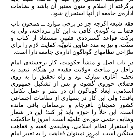
برگرفته از اسلام و متونِ معتبر آن باشد و نظامات
اداره‌ی جامعه از آنها استخراج شود
.
فقه شیعه اگرچه جز در برخی موارد ــ همچون باب
قضا ــ به گونه‌ی کافی به این کار نپرداخته، ولی به
برکت قواعد گسترده‌ی فقهیِ مستفاد از کتاب و
سنّت، و نیز به مدد عناوین ثانویّه، کفایت لازم را برای
طرّاحی نظامهای گوناگون اداره‌ی جامعه دارا است
.
در باب اصل و منشأ حکومت، کار برجسته‌ی امام
راحل در مباحث «ولایت فقیه» در هنگام تبعید به
نجف، آغازی مبارک بود و راه تحقیق را به روی
فضلای حوزوی گشود، و پس از تشکیل جمهوری
اسلامی، ابعاد گوناگون آن در نظر و عمل تکامل
یافت؛ ولی این کار در بسیاری از نظامات اجتماعی
کشور همچنان نافرجام و بی‌سامان باقی مانده
است. این خلأ را حوزه باید پُر کند؛ این در شمار
وظایف حتمی حوزه‌ی علمیّه است. امروز با حاکمیّت
و استقرار نظام اسلامی، وظیفه‌ی فقیه و فقاهت
سنگین است. امروز نمیتوان فقاهت را به تعبیر امام