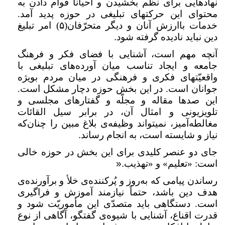
نهادهایی برای نظم بخشیدن و احیاناً قوام دادن به
محتوای این حرکتهای تبلیغی در حوزه پدید آمد.
خدمات باارزش آنان و دیگر متحرّفان(
۵)
امر تبلیغ
دین نباید نادیده گرفته شود
.
آنچه مهم است، آشنایی با فضای فکر و فرهنگ
جامعه و ایجاد تناسب میان آورده‌های تبلیغی با
واقعیّتهای فکری و فرهنگی در میان مردم بویژه
جوانان است. در این بخش حوزه دچار مشکل است.
این صدها مقاله و مجلّه و گفتارهای مجلسی و
تلویزیونی و امثال آن، در برابر سیل القائات
مغالطه‌آمیز، نمیتواند وظیفه‌ی بلاغ مبین را چنان‌که
نیاز و شایسته است، به انجام رساند
.
جای دو عنصر کلیدی برای این بخش در حوزه خالی
است: «تعلیم» و «تهذیب
».
رساندن پیامی که به‌روز و پُرکننده‌ی خلأ و برآورنده‌ی
هدف دین باشد، حتماً نیازمند آموزش و فراگیری
است. دستگاهی باید متصدّی این مأموریّت شود و
قدرت اقناع، آشنایی با شیوه‌ی گفتگو، آگاهی از نوع