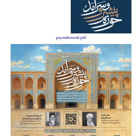
payamhawzah.pdf