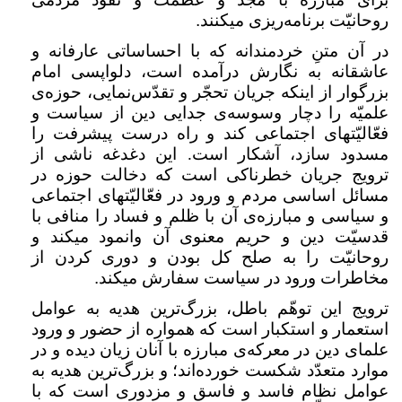
روحانیّت برنامه‌ریزی میکنند
.
در آن متنِ خردمندانه که با احساساتی عارفانه و
عاشقانه به نگارش درآمده است، دلواپسی امام
بزرگوار از اینکه جریان تحجّر و تقدّس‌نمایی، حوزه‌ی
علمیّه را دچار وسوسه‌ی جدایی دین از سیاست و
فعّالیّتهای اجتماعی کند و راه درست پیشرفت را
مسدود سازد، آشکار است. این دغدغه ناشی از
ترویج جریان خطرناکی است که دخالت حوزه در
مسائل اساسی مردم و ورود در فعّالیّتهای اجتماعی
و سیاسی و مبارزه‌ی آن با ظلم و فساد را منافی با
قدسیّت دین و حریم معنوی آن وانمود میکند و
روحانیّت را به صلح کل بودن و دوری کردن از
مخاطرات ورود در سیاست سفارش میکند
.
ترویج این توهّم باطل، بزرگ‌ترین هدیه به عوامل
استعمار و استکبار است که همواره از حضور و ورود
علمای دین در معرکه‌ی مبارزه‌ با آنان زیان دیده و در
موارد متعدّد شکست خورده‌اند؛ و بزرگ‌ترین هدیه به
عوامل نظام فاسد و فاسق و مزدوری است که با