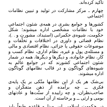
تأکید کرده‌اند
.
چهارم ـ مرکز مشارکت در تولید و تبیین نظامات
اجتماعی
کشورها و جوامع بشری در همه‌ی شئون اجتماعیِ
خود با نظامات مشخّصی اداره میشوند؛ شکل
حکومت، شیوه‌ی حکمرانی (استبداد، مشورت و . .)،
نظام قضائی و داوری در اختلافات و تخلّفات و
موضوعات حقوقی یا جزائی، نظام اقتصادی و مالی
و مسئله‌ی پول و غیره، نظام اداری، نظام کسب و
کار، نظام خانواده، و دیگرها و دیگرها، همه در شمار
شئون اجتماعی کشورند که در جوامع عالم به
شیوه‌های گوناگون و در قالب نظامهای گوناگون
اداره میشوند
.
بی‌شک هر یک از این نظامها متّکی بر یک پایه‌ی
فکری ــ چه برآمده از ذهن متفکّران و
صاحب‌نظران، و چه زاییده از سنّت‌ها و عادتهای
بومی و ارثی ــ و برخاسته از آن است
.
در حکومت اسلامی این مبنا و قاعده طبعاً باید