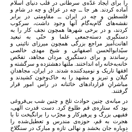
را برای ایجاد غدّه‌ی سرطانی در قلب دنیای اسلام
آماده کردند. هر جا ــ چه در عراق و چه در شام و
فلسطین و چه در ایران ــ‌ مقاومتی در برابر
نقشه‌های گام‌به‌گام آنها وجود داشت، سرکوب
کردند، و در برخی شهرها همچون نجف کار را به
دستگیری دسته‌جمعی علما و حتّی به تبعید
اهانت‌آمیز مراجع بزرگی همچون میرزای نائینی و
سیّدابوالحسن اصفهانی و شیخ مهدی خالصی
رساندند و برای دستگیری مردان مجاهد، تفحّص
خانه‌به‌خانه راه انداختند. ملّتها دهشتزده و سرگشته و
افقها تاریک و نومیدکننده شدند. در ایران، مجاهدانِ
گیلان و تبریز و مشهد را به خاک‌وخون کشیدند و
مباشرانِ قراردادهای خائنانه در رأس امور قرار
گرفتند
.
در میانه‌ی چنین حوادث تلخ و چنین شب بی‌فروغی
بود که ستاره‌ی قم طلوع کرد. دست قدرت الهی،
فقیهی بزرگ و پرهیزکار و مجرّب را برانگیخت تا با
هجرت به قم، حوزه‌ی مندرس و تعطیل‌شده را
دوباره جان بخشد و نهالی تازه و مبارک در سنگلاخ