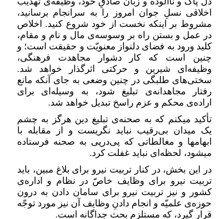
دل پاک و ناآلوده و زبان صادقِ خود، وظیفه‌ی تهذیب
اخلاقی نسلِ جوان امروز را به سرانجام برسانید،
مشروط بر اینکه نخست از خود شروع کنید. اخلاص
در عمل و بستن راه بر وسوسه‌ی مال و نام و مقام،
کلید ورود به فضای دلنواز معنویّت و حقیقت است؛ و
چنین است که کار دشوار مجاهدت فرهنگی،‌
وظیفه‌ای شیرین و حرکتی اثرگذار خواهد شد.
سختی‌های طلبگی در چنین وضعی به جای آنکه مانع
رفتار مجاهدانه‌ی تبلیغ شود، به وسیله‌ای برای
اراده‌ی محکم و عزم راسخ تبدیل خواهد شد
.
تأکید میکنم که به صحنه‌ی تبلیغ دین هرگز به چشم
یک میدان بی‌رقیب نباید نگریست و از مقابله با
ابهامها و مغالطاتی که پی‌درپی به صحنه فرستاده
میشود، لحظه‌ای نباید غفلت کرد
.
در این بخش، در کنار تربیت نیرو برای بلاغ مبین، باید
تربیت نیرو برای وظایف خاصّ در نظام و اداره‌ی
کشور و نیز تربیت نیرو برای سامان دادن به درون
حوزه‌ی علمیّه و انجام دادنِ وظایف آن نیز مورد توجّه
قرار گیرد، که مستلزم بحث جداگانه است
.