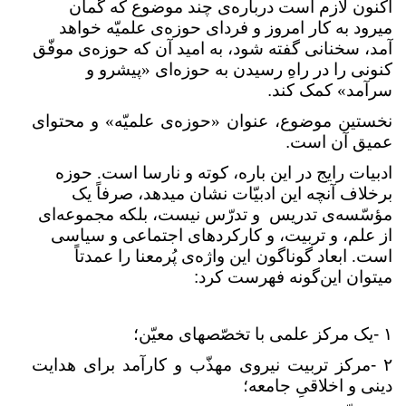
اکنون لازم است درباره‌ی چند موضوع که گمان
میرود به کار امروز و فردای حوزه‌ی علمیّه خواهد
آمد، سخنانی گفته شود، به امید آن که حوزه‌ی موفّق
کنونی را در راهِ رسیدن به حوزه‌ای «پیشرو و
سرآمد» کمک کند
.
نخستین موضوع، عنوان «حوزه‌ی علمیّه» و محتوای
عمیق آن است
.
ادبیات رایج در این باره، کوته و نارسا است. حوزه
برخلاف آنچه این ادبیّات نشان میدهد، صرفاً یک
مؤسّسه‌ی تدریس و
تدرّس نیست، بلکه مجموعه‌ای
از علم، و تربیت، و کارکردهای اجتماعی و سیاسی
است. ابعاد گوناگون این واژه‌ی پُرمعنا را عمدتاً
میتوان این‌گونه فهرست کرد
:
۱
-
یک مرکز علمی با تخصّصهای معیّن؛
۲
-
مرکز تربیت نیروی مهذّب و کارآمد برای هدایت
دینی و اخلاقیِ جامعه؛