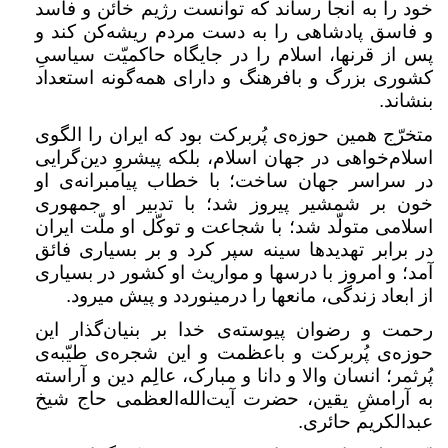
خود را به آنجا رساند که توانست رژیم خائن و فاسد
و فاسق پادشاهی را به دست مردم ریشه‌کن کند و
پس از قرنها، اسلام را در جایگاه حاکمیّت سیاسیِ
کشوری بزرگ و بافرهنگ و دارای همه‌گونه استعداد
بنشاند
.
متخرّج همین حوزه‌ی پُربرکت بود که ایران را الگوی
اسلام‌خواهی در جهان اسلام، بلکه پیشروِ دین‌گرایی
در سراسر جهان ساخت؛ با خطاب پیامبرانه‌ی او
خون بر شمشیر پیروز شد؛ با تدبیر او جمهوری
اسلامی متولّد شد؛ با شجاعت و توکّل او ملّت ایران
در برابر تهدیدها سینه سپر کرد و بر بسیاری فائق
آمد؛ و امروز با درسها و مواریث او کشور در بسیاری
از ابعاد زندگی، مانعها را درمینوردد و پیش میرود
.
رحمت و رضوان پیوسته‌ی خدا بر بنیان‌گذار این
حوزه‌ی پُربرکت و باعظمت و این شجره‌ی طیّبه‌ی
پُرثمر؛ انسان والا و دانا و مبارک، عالِم دین و آراسته
به آرامشِ یقین، حضرت آیت‌الله‌العظمی حاج شیخ
عبدالکریم حائری
.