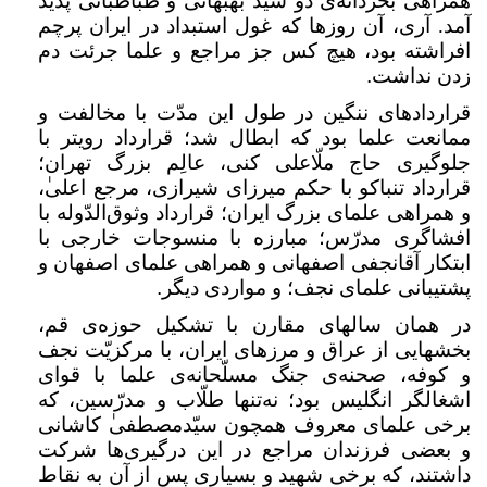
همراهی بخردانه‌ی دو سیّد بهبهانی و طباطبائی پدید
آمد. آری، آن روزها که غول استبداد در ایران پرچم
افراشته بود، هیچ کس جز مراجع و علما جرئت دم
زدن نداشت
.
قراردادهای ننگین در طول این مدّت با مخالفت و
ممانعت علما بود که ابطال شد؛ قرارداد رویتر با
جلوگیری حاج ملّاعلی کنی، عالِم بزرگ تهران؛
قرارداد تنباکو با حکم میرزای شیرازی، مرجع اعلی
،
و همراهی علمای بزرگ ایران؛ قرارداد وثوق‌الدّوله با
افشاگری مدرّس؛ مبارزه با منسوجات خارجی با
ابتکار آقانجفی اصفهانی و همراهی علمای اصفهان و
پشتیبانی علمای نجف؛ و مواردی دیگر
.
در همان سالهای مقارن با تشکیل حوزه‌ی قم،
بخشهایی از عراق و مرزهای ایران، با مرکزیّت نجف
و کوفه، صحنه‌ی جنگ مسلّحانه‌ی علما با قوای
اشغالگر انگلیس بود؛ نه‌تنها طلّاب و مدرّسین، که
برخی علمای معروف همچون سیّدمصطفی
کاشانی
و بعضی فرزندان مراجع در این درگیری‌ها شرکت
داشتند، که برخی شهید و بسیاری پس از آن به نقاط