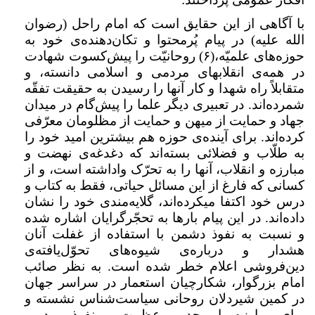
با آگاهی از این حقایق است که امام راحل (رضوان
الله علیه) در پیام پُرمحتوا و تکان‌دهنده‌ی خود به
حوزه‌های علمیّه،(
۶)
روحانیّت را پیش‌کسوت شهادت
در همه‌ی انقلابهای مردمی و اسلامی دانسته‌، و
متقابلاً راه شهدا و کار آنها را رسیدن به حقیقت تفقّه
شمرده‌اند. در تعبیری دیگر علما را پیش‌گام در میدان
جهاد و حمایت از میهن و حمایت از مظلومان معرّفی
کرده‌اند. برای آینده‌ی حوزه هم بیشترین امید خود را
به طلّاب و فضلائی بسته‌اند که دغدغه‌ی نهضت و
مبارزه و انقلاب، آنها را به تحرّک واداشته است، و از
کسانی که فارغ از این مسائل حیاتی، فقط به کتاب و
درس خود اکتفا میکرده‌اند، گلایه‌مندی خود را نشان
داده‌اند. در این پیام بارها به تحجّرگرایان اشاره شده
و نسبت به نفوذ دشمن با استفاده از غفلت آنان
هشدار و درباره‌ی شیوه‌های تحوّل‌یافته‌ی
دین‌فروشی اعلام خطر شده است. به نظر صائب
امام بزرگوار،‌ شکارچیان استعمار در سراسر جهان
در کمین شیردلان روحانی سیاست‌شناس نشسته و
برای مبارزه با مجد و عظمت و نفوذ مردمی