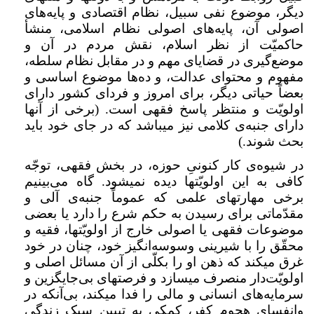
دیگر، موضوع نفی سبیل، نظام اقتصادی و پایه‌های
اصولی آن، پایه‌های اصولی نظام اسلامی، منشأ
حاکمیّت از نظر اسلام، نقش مردم در آن و
موضع‌گیری در قضایای مهم و در مقابل نظام سلطه،
مفهوم و محتوای عدالت، و ده‌ها موضوع اساسی و
بعضاً حیاتی دیگر، برای امروز و فردای کشور دارای
اولویّت و منتظر پاسخ فقهی است. (برخی از آنها
دارای جنبه‌ی کلامی نیز میباشد که در جای خود باید
بحث شوند.)
در شیوه‌ی کار کنونیِ حوزه، در بخش فقهی، توجّه
کافی به این اولویّتها دیده نمیشود. گاه می‌بینیم
برخی مهارتهای علمی که عموماً جنبه‌ی آلی و
مقدّماتی برای رسیدن به حکم شرع را دارد یا بعضی
موضوعات فقهی یا اصولی خارج از اولویّتها، فقیه و
محقّق را با شیرینی وسوسه‌انگیز خود، چنان در خود
غرق میکند که ذهن او را بکلّی از آن مسائل اصلی و
اولویّت‌دار منصرف میسازد و فرصتهای بی‌جایگزین و
سرمایه‌های انسانی و مالی را فدا میکند، بی‌آنکه در
وانفسای هجوم کفر، کمکی به تبیین سبک زندگی