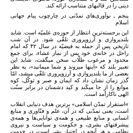
دینی را در قالبهای متناسب ارائه کند
.
پنجم ـ نوآوری‌های تمدّنی در چارچوب پیام جهانی
اسلام
این برجسته‌ترین انتظار از حوز‌ه‌ی علمیّه است. شاید
بلندپروازی و آرزوپروری تلقّی شود. در آن شب
تاریخیِ پس از حمله به فیضیّه در سال
۴۲
که امام
راحل در خانه‌ی خود پس از نماز عشاء، برای جمع
محدود و مرعوب طلّاب سخن میگفت، شاید این
تعبیر بلند که «اینها میروند و شما میمانید»، به نظر
بعضی از ما بلندپروازی و آرزوپروری تلقّی میشد، امّا
گذر زمان نشان داد که ایمان و صبر و توکّل، کوه
موانع را از جا میکَند و کید دشمنان در برابر سنّت
الهی ناکارآمد است
.
«
استقرار تمدّن اسلامی» برترین هدف دنیایی انقلاب
است، یعنی تمدّنی که در آن، علم و فنّاوری و منابع
انسانی و منابع طبیعی و همه‌ی توانایی‌ها و همه‌ی
پیشرفتهای بشری، و حکومت و سیاست و نیروی
نظامی و هر آنچه در اختیار بشر است، در خدمت