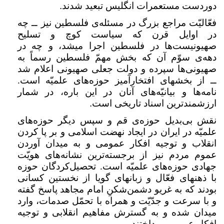
دوردست مستعمرات انگلیس تبعید شدند
.
فعّالیّت مراجع بزرگ در مسئله‌ی فلسطین نیز ــ چه
در اوایل قرن که سیاست کوچ و تسلیح
صهیونیست‌ها در فلسطین اجرا میشد، و چه در
دهه‌ی سوّم آن که بخش مهمّ فلسطین رسماً به
صهیونی‌ها سپرده و دولت جعلی صهیونی اعلام شد
ــ از بخشهای افتخارآمیز حوزه‌های علمیّه است.
نامه‌ها و بیانیّه‌های آنان در این باره، در شمار
ارزشمندترین اسناد تاریخی است
.
نقش بی‌بدیل حوزه‌ی قم و سپس دیگر حوزه‌های
علمیّه در ایران در ایجاد نهضت اسلامی و بر پا کردن
انقلاب و توجیه افکار عمومی و به میدان آوردن
عموم مردم نیز از برجسته‌ترین نشانه‌های هویّت
جهادی حوزه‌های علمیّه است. تحصیل‌کردگان حوزه
با ذهنهای فعّال و زبانهای گویا از نخستین کسانی
بودند که به غریو دشمن‌شکنِ امام مجاهد پاسخ گفته
و با سرعت و جدّیّت و همراه با تحمّل صدمات، وارد
میدان شده و به گسترش مفاهیم انقلابی و توجیه
افکار عمومی پرداختند
.