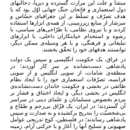
منشأ و علّت این مرارت گسترده و دیرپا، دخالتهای
دول استعماری و فاتحان جنگ جهانی اوّل بود که با
هدف تصرّف و تسلّط بر این جغرافیای حسّاس و
سرشار از منابع زیرزمینی، از همه‌ی ابزارها استفاده
کردند و با نیروی نظامی، با طرّاحی‌های سیاسی، با
رشوه و استخدام خیانتکاران داخلی، با ابزارهای
تبلیغاتی و فرهنگی، و با هر وسیله‌ی ممکن دیگر،
توانستند هدفهای خود را تحقّق بخشند
.
در عراق، یک حکومت انگلیسی و سپس یک دولت
پادشاهی دست‌نشانده بر سر کار آوردند؛ در
منطقه‌ی شامات، از سویی انگلیس و از سویی
فرانسه، تصرّفات استعماری خود را با ایجاد نظام
طائفی در بخشی و حکومت خاندان دست‌نشانده‌ی
انگلیس در بخشی دیگر، و ایجاد اختناق و فشار بر
مردم بخصوص مسلمانان و علمای دینی در سراسر
آن گستردند؛ در ایران، یک قزّاق بی‌رحم و طمّاع و
بی‌شخصیّت را بتدریج برکشیده و به صدارت و سپس
پادشاهی رساندند؛ در فلسطین، کوچ تدریجی عوامل
صهیونی و تسلیح آنها را آغاز و با حرکتی آرام، زمینه