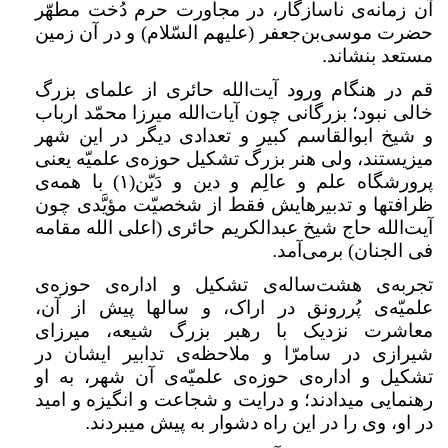
آن زمانه‌ی ناسازگار، در مجاورت حرم دُخت مطهّر
حضرت موسی‌بن‌جعفر (علیهم السّلام) و در آن زمین
مستعد بنشاند
.
قم در هنگام ورود آیت‌الله حائری از علمای بزرگ
خالی نبود؛ بزرگانی چون آیات‌الله میرزا محمّد ارباب
و شیخ ابوالقاسم کبیر و تعدادی دیگر در این شهر
میزیستند، ولی هنر بزرگ تشکیل حوزه‌ی علمیّه یعنی
پرورشگاه علم و عالِم و دین و دَیّن(
۱)
با همه‌ی
ظرافتها و تدبیرهایش فقط از شخصیّت مؤیَّدی چون
آیت‌الله حاج شیخ عبدالکریم حائری (اعلی الله مقامه
فی الجنان) برمی‌آمد
.
تجربه‌ی هشت‌ساله‌ی تشکیل و اداره‌ی حوزه‌ی
علمیّه‌ی پُررونق در اراک، و سالها پیش از آن،
معاشرت نزدیک با رهبر بزرگ شیعه، میرزای
شیرازی در سامرّا و ملاحظه‌ی تدابیر ایشان در
تشکیل و اداره‌ی حوزه‌ی علمیّه‌ی آن شهر، به او
رهنمایی میدادند؛ و درایت و شجاعت و انگیزه و امید
در او، وی را در این راه دشوار به پیش میبردند
.