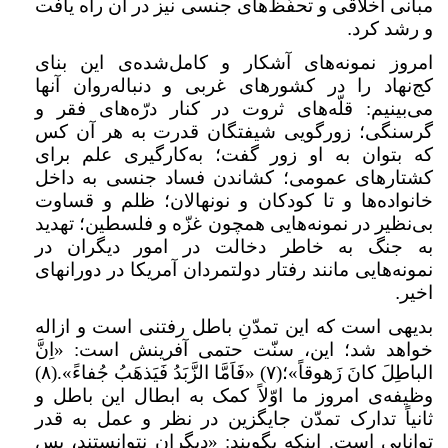
مبانی اخلاقی و تحفّظ‌های جنسی نیز در آن راه یافت
و رشد کرد
.
امروز نمونه‌های آشکار و کامل‌شده‌ی این بنای
کج‌نهاد را در کشورهای غربی و دنباله‌روان آنها
می‌بینیم: قلّه‌های ثروت در کنار درّه‌های فقر و
گرسنگی؛ زورگویی شیفتگان قدرت به هر آن کس
که بتوان به او زور گفت؛ به‌کارگیری علم برای
کشتارهای عمومی؛ کشاندن فساد جنسی به داخل
خانواده‌‌ها و تا کودکان و نونهالان؛ ظلم و قساوت
بی‌نظیر در نمونه‌هایی همچون غزّه و فلسطین؛ تهدید
به جنگ به خاطر دخالت در امور دیگران در
نمونه‌هایی مانند رفتار دولتمردان آمریکا در دورانهای
اخیر
.
بدیهی است که این تمدّنِ باطل رفتنی است و ازاله
خواهد شد؛ این، سنّت حتمی آفرینش است: «اِنَّ
الباطِلَ کانَ زَهوقاً»؛(
۷) «
فَاَمَّا الزَّبَدُ فَیَذهَبُ جُفاءً».(
۸)
وظیفه‌ی امروز ما اوّلاً کمک به ابطال این باطل و
ثانیاً تدارک تمدّن جایگزین در نظر و عمل به قدر
توانایی است. اینکه بگویند: «دیگران نتوانستند، پس