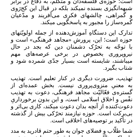
است؛ حوزه‌ی فلسفه‌دان و متکلّم، به دفاع در برابر
شبهه‌انگیزی بسنده نمیکند بلکه در قبال این کج‌رَوی
و گمراهی، چالشهای فکری می‌آفریند و مدّعیان
گمره‌ساز را مجبور به پاسخگویی میکند
.
تدارک این دستگاهِ آموزش‌دهنده از جمله اولویّتهای
حوزه است؛ این، پرورشِ «مجاهد فرهنگی» است و
با توجّه به تحرّک دشمنان دین که بجد در حال
نیروپروری بخصوص در برخی عرصه‌های مهم
میباشند، شایسته است بسیار جدّی شمرده شود و
شتاب بگیرد
.
تهذیب، ضرورت دیگری در کنار تعلیم است. تهذیب
به معنیِ منزوی‌پروری نیست. بخش عمده‌ای از
گستره‌ی فعّالیّت مجاهد فرهنگی، دعوت به تهذیب
نفْس و اخلاق اسلامی است، و این بدون برخورداریِ
دعوت‌کننده از آنچه بدان دعوت میکند، کاری بی‌اثر و
بی‌برکت است. حوزه نیازمند تحرّکی بیش از گذشته
در تأکید بر توصیه‌های اخلاقی است
.
شما طلّاب و فضلای جوان به طور حتم قادرید به مدد