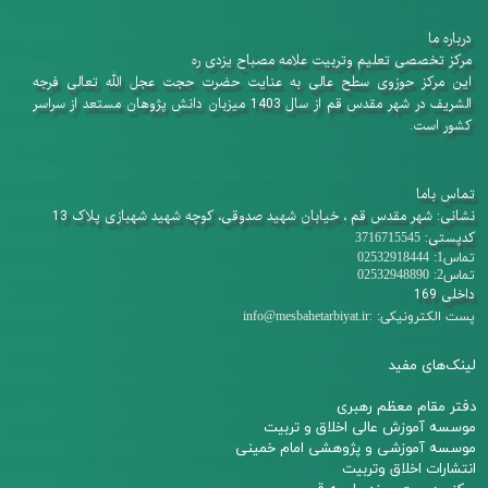
درباره ما
​​​​​​​مرکز تخصصی تعلیم وتربیت علامه مصباح یزدی ره
این مرکز حوزوی سطح عالی به عنایت حضرت حجت عجل الله تعالی فرجه
الشریف در شهر مقدس قم از سال 1403 میزبان دانش پژوهان​​​​​​​ مستعد از سراسر
کشور است.
تماس باما
نشانی: شهر مقدس قم ، خیابان شهید صدوقی، کوچه شهید شهبازی پلاک 13
کدپستی:
3716715545
تماس1: 02532918444
تماس2: 02532948890
داخلی 169
:
پست الکترونیکی:
info@mesbahetarbiyat.ir
لینک‌های مفید
دفتر مقام معظم رهبری
م
وسسه آموزش عالی اخلاق و تربیت
مو
سسه آموزشی و پژوهشی امام خمینی
انتشارات اخلاق وتربیت