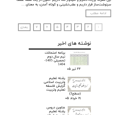
این معرکه بزرگ، دلگرم و امیدوار نگه داریم. اکنون در یک نقطه عطف
سرنوشت‌ساز قرار داریم و عقب‌نشینی و کوتاه آمدن، به معنای …
ادامه مطلب
۱
۲
۳
۴
۵
۶
۷
بعدی
نوشته های اخیر
برنامه امتحانات
نیم سال دوم
تحصیلی 1405-
1404
۲۲ تیر ۰۵
رشته تعلیم
وتریبت اسلامی
گرایش فلسفه
تعلیم وتربیت
(سطح3)
۱۹ خرداد ۰۵
عناوین دروس
رشته تعلیم