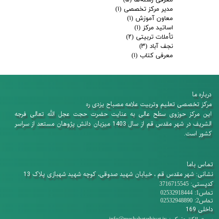
معرفی رشته‌ها
(۵)
مدیر مرکز تخصصی
(۱)
معاون آموزش
(۱)
اساتید مرکز
(۱)
تأملات تربیتی
(۲)
نجف آباد
(۳)
معرفی کتاب
(۱)
درباره ما
​​​​​​​مرکز تخصصی تعلیم وتربیت علامه مصباح یزدی ره
این مرکز حوزوی سطح عالی به عنایت حضرت حجت عجل الله تعالی فرجه
الشریف در شهر مقدس قم از سال 1403 میزبان دانش پژوهان​​​​​​​ مستعد از سراسر
کشور است.
تماس باما
نشانی: شهر مقدس قم ، خیابان شهید صدوقی، کوچه شهید شهبازی پلاک 13
کدپستی:
3716715545
تماس1: 02532918444
تماس2: 02532948890
داخلی 169