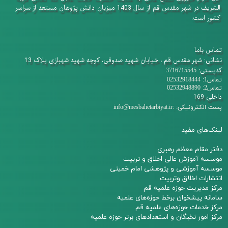
الشریف در شهر مقدس قم از سال 1403 میزبان دانش پژوهان​​​​​​​ مستعد از سراسر
کشور است.
تماس باما
نشانی: شهر مقدس قم ، خیابان شهید صدوقی، کوچه شهید شهبازی پلاک 13
کدپستی:
3716715545
تماس1: 02532918444
تماس2: 02532948890
داخلی 169
:
پست الکترونیکی:
info@mesbahetarbiyat.ir
لینک‌های مفید
دفتر مقام معظم رهبری
م
وسسه آموزش عالی اخلاق و تربیت
مو
سسه آموزشی و پژوهشی امام خمینی
انتشارات اخلاق وتربیت
مرکز مدیریت حوزه علمیه قم
سامانه پیشخوان برخط حوزه‌های علمیه
مرکز خدمات حوزه‌های علمیه قم​​​​​​​
مرکز امور نخبگان و استعدادهای برتر حوزه علمیه