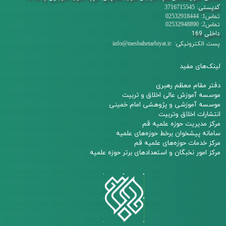
کدپستی:
3716715545
تماس1: 02532918444
تماس2: 02532948890
داخلی 169
:
پست الکترونیکی:
info@mesbahetarbiyat.ir
لینک‌های مفید
دفتر مقام معظم رهبری
م
وسسه آموزش عالی اخلاق و تربیت
مو
سسه آموزشی و پژوهشی امام خمینی
انتشارات اخلاق وتربیت
مرکز مدیریت حوزه علمیه قم
سامانه پیشخوان برخط حوزه‌های علمیه
مرکز خدمات حوزه‌های علمیه قم​​​​​​​
مرکز امور نخبگان و استعدادهای برتر حوزه علمیه